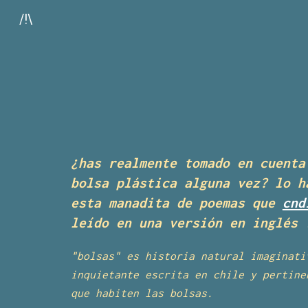
/!\
Sk
¿has realmente tomado en cuenta
bolsa plástica alguna vez? lo 
esta manadita de poemas que
cnd
leído en una versión en inglé
s
"
bolsas
" es historia natural imaginati
inquietante
escrit
a
en
chile y pertine
que habiten las bolsas.