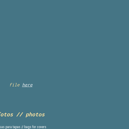
file
here
fotos // photos
ortando tapas // cutting covers