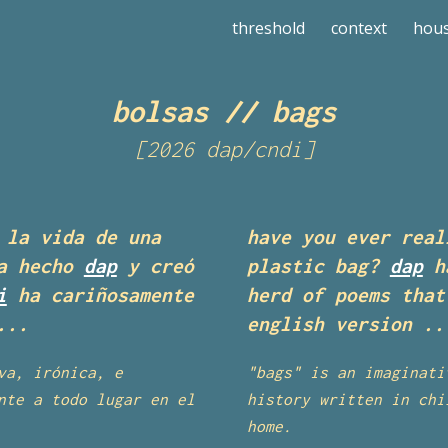
threshold
context
hou
ip to main content
Skip to navigat
bolsas
//
bags
[202
6
dap
/cndi]
 la vida de una
have you ever real
ha hecho
dap
y creó
plastic bag?
dap
ha
i
ha cariñosamente
herd of poems tha
...
english version
..
v
a, irónica, e
"
bags
" is a
n imaginati
nte a todo lugar en el
history written in chi
home.