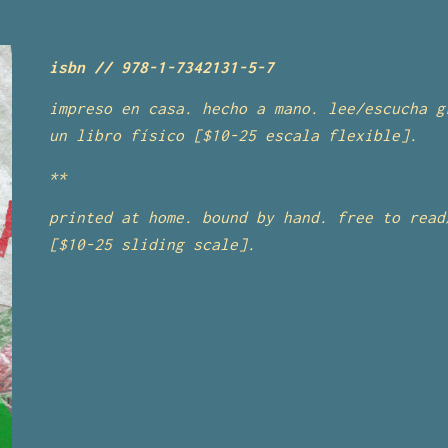
isbn //
978-1-7342131-5-7
impreso en casa. hecho a mano.
lee/escucha 
un
libro
físic
o
[$
10
-
25
escala
flexible
].
**
printed at home. bound by hand. free to rea
[$
10
-
25
sliding scale].