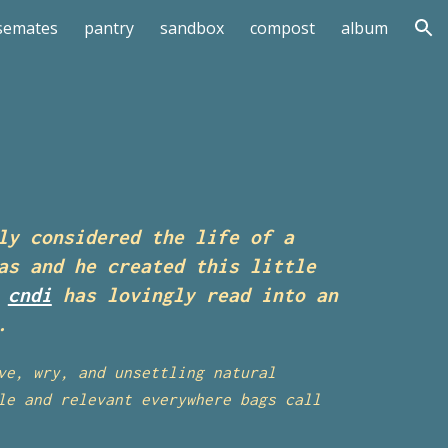
semates
pantry
sandbox
compost
album
ion
ly considered the life of a
s and he created this little
t
cndi
has lovingly read into an
.
ve, wry, and unsettling natural
le and relevant everywhere bags call