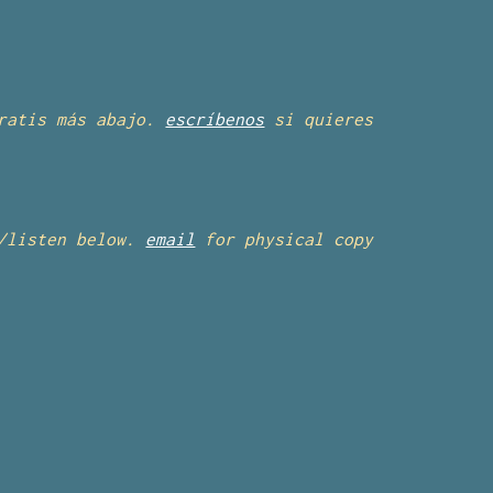
gratis más
abajo.
escríbenos
si quieres
d/listen below.
email
for physical copy