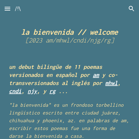
/!\
Skip to main content
Skip to navigation
l
a bienvenida // welcome
[202
3
am/mhwl/cndi/njg/rg
]
un debut bilingüe de 11 poemas
versionados en español por
am
y co-
transversionados al inglés por
mhwl
,
cndi
,
njy
, y
rg
...
"la bienvenida" es un frondoso torbellino
lingüístico escrito entre ciudad juárez,
chihuahua y phoenix, az. en palabras de am,
escribir estos poemas fue una forma de
darse la bienvenida a casa.