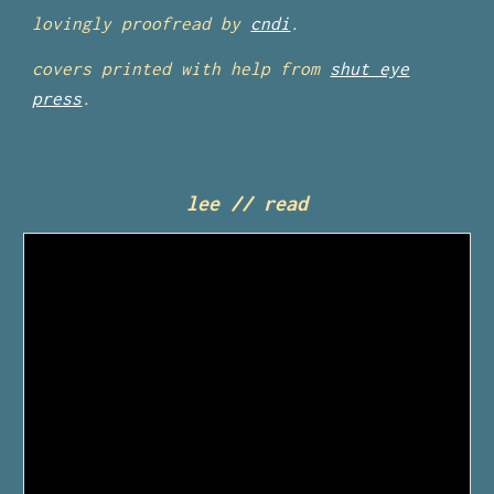
lovingly proofread by
cndi
.
covers printed with help from
shut eye
press
.
lee // read